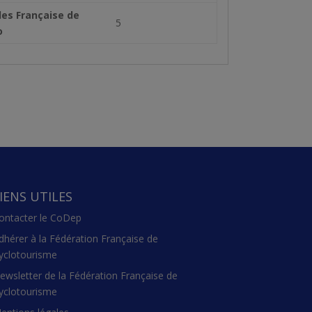
les Française de
5
o
IENS UTILES
ontacter le CoDep
dhérer à la Fédération Française de
yclotourisme
ewsletter de la Fédération Française de
yclotourisme