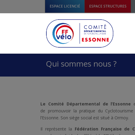
ESPACE LICENCIÉ
ESPACE STRUCTURES
Qui sommes nous ?
Le Comité Départemental de l’Essonne
e
de promouvoir la pratique du Cyclotourism
l’Essonne. Son siège social est situé à Ormoy.
Il représente la
Fédération Française de C