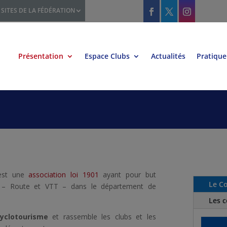
SITES DE LA FÉDÉRATION
Présentation
Espace Clubs
Actualités
Pratique
st une
association loi 1901
ayant pour but
Le Co
e – Route et VTT – dans le département de
Les 
yclotourisme
et rassemble les clubs et les