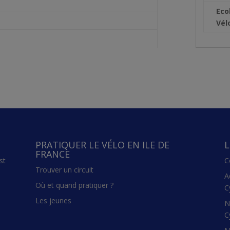
Eco
Vél
PRATIQUER LE VÉLO EN ILE DE
L
FRANCE
st
C
Trouver un circuit
A
Où et quand pratiquer ?
C
Les jeunes
N
C