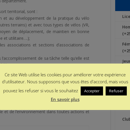
on département.
t territorial, sont :
Lic
ion et au développement de la pratique du vélo
utres terrains) et avec tous types de vélos (VR,
Ho
 moyen de déplacement, de maintien en bonne
(+2
et utilitaire….);
Fém
 des associations et sections d’associations de
(+2
ns l’accomplissement de sa tâche telle qu’elle est
Jeu
Fédération ;
(- 
que définie par la Fédération et d’appliquer les
Ce site Web utilise les cookies pour améliorer votre expérience
Jeu
d'utilisateur. Nous supposons que vous êtes d'accord, mais vous
diverses collectivités régionales, la défense des
(-1
pouvez les refuser si vous le souhaitez
Accepter
Refuser
si que des licenciés individuels ;
Jeu
 cyclotourisme qui peuvent se présenter et en
En savoir plus
(18
le et de l’environnement dans toutes actions et
Clu