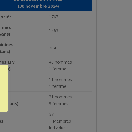
(30 novembre 2024)
enciés
1767
mmes
1563
5ans)
inines
204
5ans)
nes EFV
46 hommes
18ans)
1 femme
nes
11 hommes
8ans
1 femme
nes
21 hommes
 à 25 ans)
3 femmes
57
bs
+ Membres
Individuels