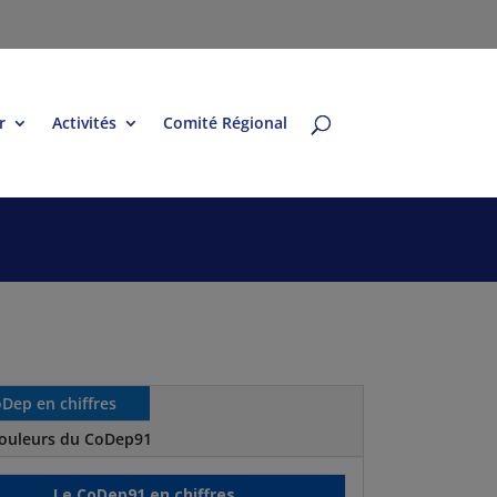
r
Activités
Comité Régional
Dep en chiffres
couleurs du CoDep91
Le CoDep91 en chiffres