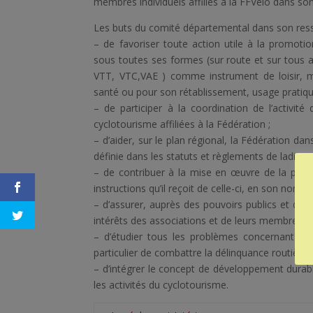
membres individuels affiliés à la FFVélo dans s
Les buts du comité départemental dans son ressor
– de favoriser toute action utile à la promot
sous toutes ses formes (sur route et sur tous a
VTT, VTC,VAE ) comme instrument de loisir,
santé ou pour son rétablissement, usage pratique 
– de participer à la coordination de l’activité
cyclotourisme affiliées à la Fédération ;
– d’aider, sur le plan régional, la Fédération da
définie dans les statuts et règlements de ladite 
– de contribuer à la mise en œuvre de la politi
instructions qu’il reçoit de celle-ci, en son nom ;
– d’assurer, auprès des pouvoirs publics et des 
intérêts des associations et de leurs membres ain
– d’étudier tous les problèmes concernant le
particulier de combattre la délinquance routière ;
– d’intégrer le concept de développement durab
les activités du cyclotourisme.