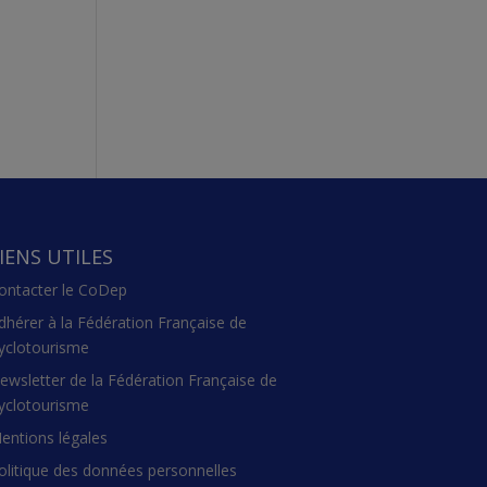
IENS UTILES
ontacter le CoDep
dhérer à la Fédération Française de
yclotourisme
ewsletter de la Fédération Française de
yclotourisme
entions légales
olitique des données personnelles