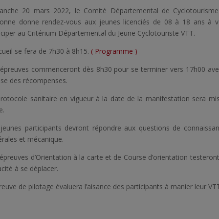
anche 20 mars 2022, le Comité Départemental de Cyclotourism
ssonne donne rendez-vous aux jeunes licenciés de 08 à 18 ans à v
iciper au Critérium Départemental du Jeune Cyclotouriste VTT.
cueil se fera de 7h30 à 8h15.
( Programme )
 épreuves commenceront dès 8h30 pour se terminer vers 17h00 ave
ise des récompenses.
rotocole sanitaire en vigueur à la date de la manifestation sera mi
e.
 jeunes participants devront répondre aux questions de connaissa
rales et mécanique.
épreuves d’Orientation à la carte et de Course d’orientation testeront
cité à se déplacer.
reuve de pilotage évaluera l’aisance des participants à manier leur VT