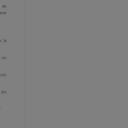
e de
enir
c la
s en
nces
 les
T.