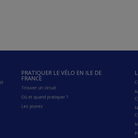
PRATIQUER LE VÉLO EN ILE DE
L
FRANCE
st
C
Trouver un circuit
A
Où et quand pratiquer ?
C
Les jeunes
N
C
M
P