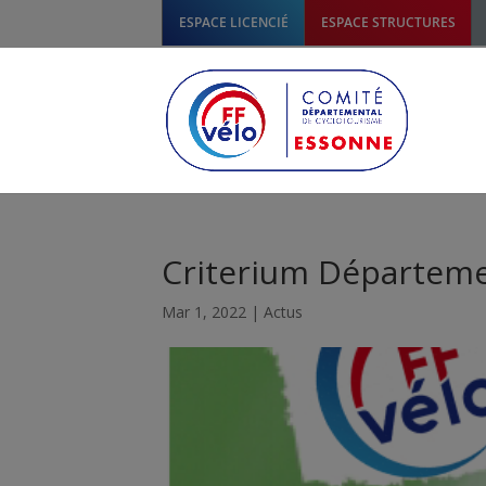
ESPACE LICENCIÉ
ESPACE STRUCTURES
Criterium Départeme
Mar 1, 2022
|
Actus