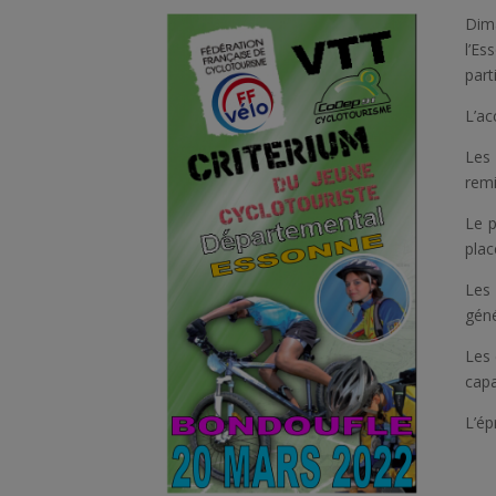
Dim
l’E
part
L’ac
Les
rem
Le p
plac
Les
géné
Les 
capa
L’ép